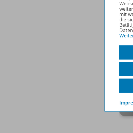
Webse
weite
mit w
die s
Betäti
Daten
Weite
Impr