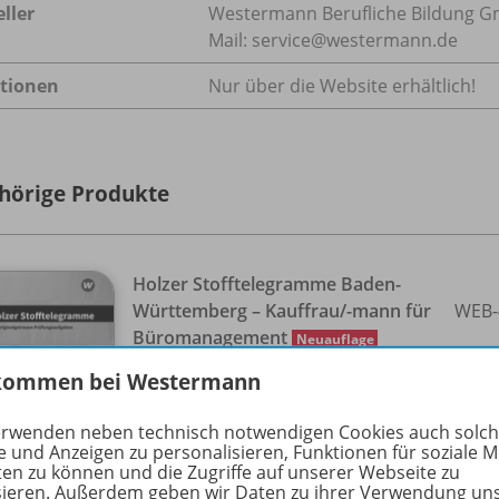
ller
Westermann Berufliche Bildung Gmb
Mail: service@westermann.de
tionen
Nur über die Website erhältlich!
hörige Produkte
Holzer Stofftelegramme Baden-
Württemberg – Kauffrau/
-mann für
WEB-
Büromanagement
Neuauflage
Holzer Stofftelegramme Baden-
kommen bei Westermann
Württemberg – Kauffrau/
-mann für
Büromanagement
erwenden neben technisch notwendigen Cookies auch solc
e und Anzeigen zu personalisieren, Funktionen für soziale 
Lösungen
ten zu können und die Zugriffe auf unserer Webseite zu
sieren. Außerdem geben wir Daten zu ihrer Verwendung un