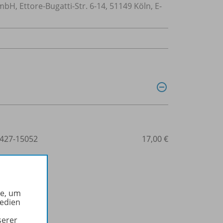
H, Ettore-Bugatti-Str. 6-14, 51149 Köln, E-
427-15052
17,00 €
he, um
Medien
serer