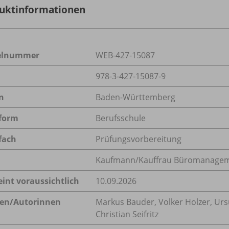
uktinformationen
kelnummer
WEB-427-15087
978-3-427-15087-9
n
Baden-Württemberg
form
Berufsschule
fach
Prüfungsvorbereitung
Kaufmann/Kauffrau Büromanagem
eint voraussichtlich
10.09.2026
en/
Autorinnen
Markus Bauder, Volker Holzer, Urs
Christian Seifritz