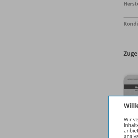
Herste
Kondi
Zuge
Will
Wir v
Inhalt
anbie
analy