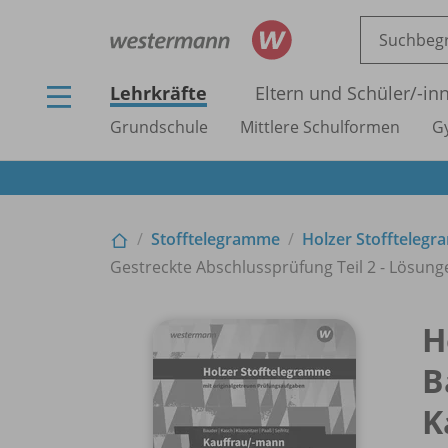
Lehrkräfte
Eltern und Schüler/
-in
Grundschule
Mittlere Schulformen
G
Stofftelegramme
Holzer Stoffteleg
Gestreckte Abschlussprüfung Teil 2 - Lösung
H
B
K