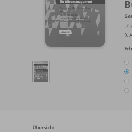
B
Ges
Lö
9. 
Erh
Übersicht