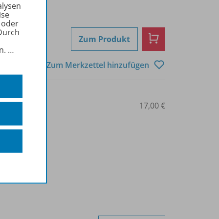
alysen
ise
 oder
Durch
Zum Produkt
in.
…
Zum Merkzettel hinzufügen
427-15053
17,00 €