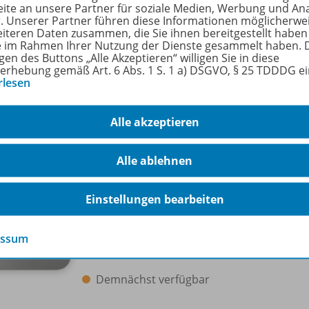
ite an unsere Partner für soziale Medien, Werbung und An
Sofort verfügbar
r. Unserer Partner führen diese Informationen möglicherwe
eiteren Daten zusammen, die Sie ihnen bereitgestellt haben
ie im Rahmen Ihrer Nutzung der Dienste gesammelt haben. 
Nur für ausgewählte Kundengruppen
gen des Buttons „Alle Akzeptieren“ willigen Sie in diese
bestellbar
erhebung gemäß Art. 6 Abs. 1 S. 1 a) DSGVO, § 25 TDDDG e
rlesen
Alle akzeptieren
Holzer Stofftelegramme Baden-
Württemberg – Kauffrau/
-mann für
WEB-
Alle ablehnen
Büromanagement
Holzer Stofftelegramme Baden-
Württemberg – Kauffrau/
-mann für
Einstellungen bearbeiten
Büromanagement
essum
Lösungen
Demnächst verfügbar