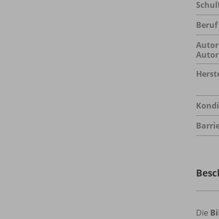
Schul
Beruf
Autor
Autor
Herste
Kondi
Barrie
Besc
Die
B