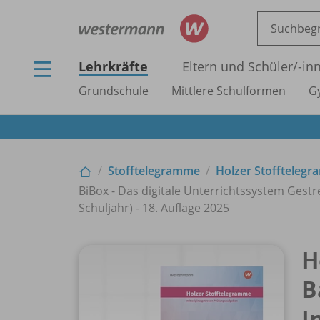
Lehrkräfte
Eltern und Schüler/
-in
Grundschule
Mittlere Schulformen
G
Stofftelegramme
Holzer Stoffteleg
BiBox - Das digitale Unterrichtssystem Gestre
Schuljahr) - 18. Auflage 2025
H
B
I