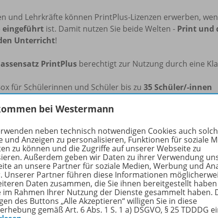
en und Lehrkräfte können PrintPlus-Lizenzen erwerben, we
e
eingeführt
ist. Damit nutzen Sie beide Welten -
Print und 
den Unterricht
!
lassensatz
PrintPlus
berechtigt zur Nutzung durch eine Kla
Box für Schülerinnen und Schüler bis zu
35 Schüler/-innen
fzeit:
1 Schuljahr
kommen bei Westermann
iBox kann flexibel auf dem PC (Windows/macOS), Tablets un
n, auch
ohne Internetverbindung
.
erwenden neben technisch notwendigen Cookies auch solc
e und Anzeigen zu personalisieren, Funktionen für soziale 
ten zu können und die Zugriffe auf unserer Webseite zu
e Informationen zur BiBox finden Sie auf
www.bibox.schul
sieren. Außerdem geben wir Daten zu ihrer Verwendung un
ite an unsere Partner für soziale Medien, Werbung und An
r. Unserer Partner führen diese Informationen möglicherwe
rfahren Sie mehr über die Reihe
eiteren Daten zusammen, die Sie ihnen bereitgestellt haben
ie im Rahmen Ihrer Nutzung der Dienste gesammelt haben. 
gen des Buttons „Alle Akzeptieren“ willigen Sie in diese
erhebung gemäß Art. 6 Abs. 1 S. 1 a) DSGVO, § 25 TDDDG e