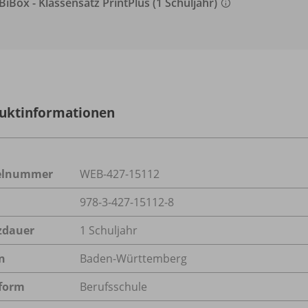
BiBox - Klassensatz PrintPlus (1 Schuljahr)
uktinformationen
kelnummer
WEB-427-15112
978-3-427-15112-8
zdauer
1 Schuljahr
n
Baden-Württemberg
form
Berufsschule