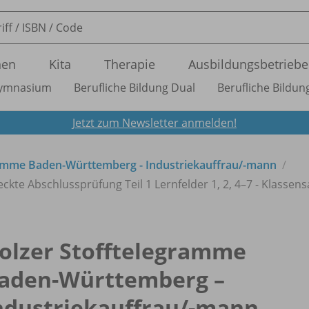
nen
Kita
Therapie
Ausbildungsbetriebe
ymnasium
Berufliche Bildung Dual
Berufliche Bildung
Jetzt zum Newsletter anmelden!
ramme Baden-Württemberg - Industriekauffrau/
-mann
ckte Abschlussprüfung Teil 1 Lernfelder 1, 2, 4–7 - Klassensa
olzer Stofftelegramme
aden-Württemberg –
ndustriekauffrau/
-mann