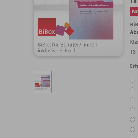
Ne
BiB
Abs
Kla
18.
Erh