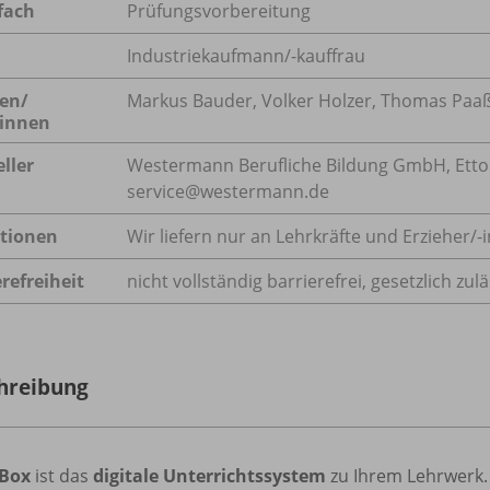
fach
Prüfungsvorbereitung
Industriekaufmann/-kauffrau
en/
Markus Bauder, Volker Holzer, Thomas Paaß, 
innen
ller
Westermann Berufliche Bildung GmbH, Ettore-
service@westermann.de
tionen
Wir liefern nur an Lehrkräfte und Erzieher/
-
refreiheit
nicht vollständig barrierefrei, gesetzlich z
hreibung
iBox
ist das
digitale Unterrichtssystem
zu Ihrem Lehrwerk.