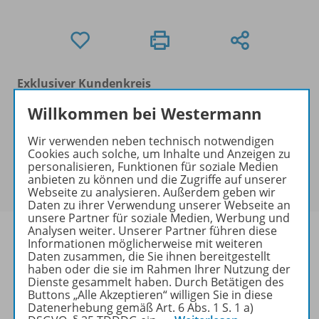
Exklusiver Kundenkreis
Dieses Produkt darf nur von
Willkommen bei Westermann
Ausbildern/Ausbilderinnen, Dozenten/Dozentinnen,
Erziehern/Erzieherinnen, Lehrkräften,
Wir verwenden neben technisch notwendigen
Referendaren/Referendarinnen,
Cookies auch solche, um Inhalte und Anzeigen zu
personalisieren, Funktionen für soziale Medien
Studenten/Studentinnen und Universitätslehrenden
anbieten zu können und die Zugriffe auf unserer
erworben werden.
Webseite zu analysieren. Außerdem geben wir
Daten zu ihrer Verwendung unserer Webseite an
unsere Partner für soziale Medien, Werbung und
Analysen weiter. Unserer Partner führen diese
Informationen möglicherweise mit weiteren
Daten zusammen, die Sie ihnen bereitgestellt
haben oder die sie im Rahmen Ihrer Nutzung der
Produktinformationen
Dienste gesammelt haben. Durch Betätigen des
Buttons „Alle Akzeptieren“ willigen Sie in diese
Datenerhebung gemäß Art. 6 Abs. 1 S. 1 a)