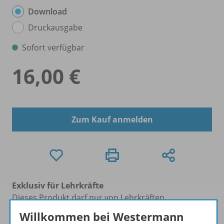
Download
Druckausgabe
Sofort verfügbar
16,00 €
Zum Kauf anmelden
Exklusiv für Lehrkräfte
Dieses Produkt darf nur von Lehrkräften,
Referendaren/Referendarinnen und Erzieher/-innen
Willkommen bei Westermann
erworben werden.