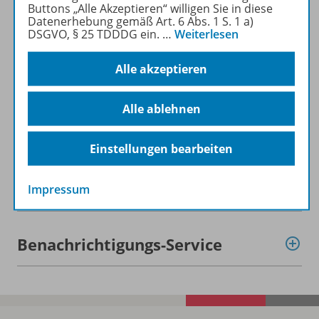
Buttons „Alle Akzeptieren“ willigen Sie in diese
Datenerhebung gemäß Art. 6 Abs. 1 S. 1 a)
Produktinformationen
DSGVO, § 25 TDDDG ein.
…
Weiterlesen
Alle akzeptieren
Beschreibung
Alle ablehnen
Lizenzbedingungen
Einstellungen bearbeiten
Zugehörige Produkte
Impressum
Benachrichtigungs-Service