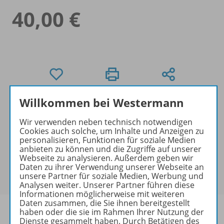
40,00 €
Willkommen bei Westermann
Exklusiver Kundenkreis
Dieses Produkt darf nur von
Wir verwenden neben technisch notwendigen
Ausbildern/Ausbilderinnen, Dozenten/Dozentinnen,
Cookies auch solche, um Inhalte und Anzeigen zu
personalisieren, Funktionen für soziale Medien
Erziehern/Erzieherinnen, Lehrkräften,
anbieten zu können und die Zugriffe auf unserer
Referendaren/Referendarinnen,
Webseite zu analysieren. Außerdem geben wir
Studenten/Studentinnen und Universitätslehrenden
Daten zu ihrer Verwendung unserer Webseite an
unsere Partner für soziale Medien, Werbung und
erworben werden.
Analysen weiter. Unserer Partner führen diese
Informationen möglicherweise mit weiteren
Daten zusammen, die Sie ihnen bereitgestellt
haben oder die sie im Rahmen Ihrer Nutzung der
Dienste gesammelt haben. Durch Betätigen des