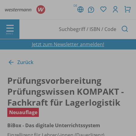
DE
MENÜ
Jetzt zum Newsletter anmelden!
Zurück
Prüfungsvorbereitung
Prüfungswissen KOMPAKT -
Fachkraft für Lagerlogistik
Neuauflage
BiBox - Das digitale Unterrichtssystem
Einzellizenz für Lehrer/
-innen (Dauerlizenz)