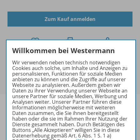
Zum Kauf anmelden
Willkommen bei Westermann
Mengenrabatt
Wir verwenden neben technisch notwendigen
Für dieses Produkt gibt es bei der Bestellung für Ihre
Cookies auch solche, um Inhalte und Anzeigen zu
personalisieren, Funktionen für soziale Medien
Klasse einen
Mengenrabatt
. Der rabattierte Preis
anbieten zu können und die Zugriffe auf unserer
wird Ihnen an der Kasse angezeigt.
Webseite zu analysieren. Außerdem geben wir
Daten zu ihrer Verwendung unserer Webseite an
unsere Partner für soziale Medien, Werbung und
Analysen weiter. Unserer Partner führen diese
Informationen möglicherweise mit weiteren
Daten zusammen, die Sie ihnen bereitgestellt
haben oder die sie im Rahmen Ihrer Nutzung der
Produktinformationen
Dienste gesammelt haben. Durch Betätigen des
Buttons „Alle Akzeptieren“ willigen Sie in diese
Datenerhebung gemäß Art. 6 Abs. 1 S. 1 a)