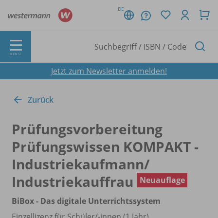
DE
MENÜ
Jetzt zum Newsletter anmelden!
Zurück
Prüfungsvorbereitung
Prüfungswissen KOMPAKT -
Industriekaufmann/
Industriekauffrau
Neuauflage
BiBox - Das digitale Unterrichtssystem
Einzellizenz für Schüler/
-innen (1 Jahr)