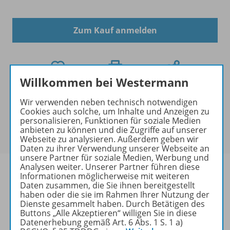
Zum Kauf anmelden
Willkommen bei Westermann
Mengenrabatt
Wir verwenden neben technisch notwendigen
Für dieses Produkt gibt es bei der Bestellung für Ihre
Cookies auch solche, um Inhalte und Anzeigen zu
personalisieren, Funktionen für soziale Medien
Klasse einen
Mengenrabatt
. Der rabattierte Preis
anbieten zu können und die Zugriffe auf unserer
wird Ihnen an der Kasse angezeigt.
Webseite zu analysieren. Außerdem geben wir
Daten zu ihrer Verwendung unserer Webseite an
unsere Partner für soziale Medien, Werbung und
Analysen weiter. Unserer Partner führen diese
Informationen möglicherweise mit weiteren
Daten zusammen, die Sie ihnen bereitgestellt
haben oder die sie im Rahmen Ihrer Nutzung der
Produktinformationen
Dienste gesammelt haben. Durch Betätigen des
Buttons „Alle Akzeptieren“ willigen Sie in diese
Datenerhebung gemäß Art. 6 Abs. 1 S. 1 a)