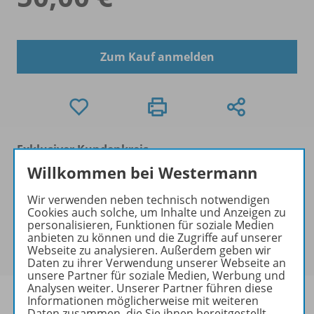
Zum Kauf anmelden
Exklusiver Kundenkreis
Dieses Produkt darf nur von
Willkommen bei Westermann
Ausbildern/Ausbilderinnen, Dozenten/Dozentinnen,
Erziehern/Erzieherinnen, Lehrkräften,
Wir verwenden neben technisch notwendigen
Cookies auch solche, um Inhalte und Anzeigen zu
Referendaren/Referendarinnen,
personalisieren, Funktionen für soziale Medien
Studenten/Studentinnen und Universitätslehrenden
anbieten zu können und die Zugriffe auf unserer
erworben werden.
Webseite zu analysieren. Außerdem geben wir
Daten zu ihrer Verwendung unserer Webseite an
unsere Partner für soziale Medien, Werbung und
Analysen weiter. Unserer Partner führen diese
Informationen möglicherweise mit weiteren
Daten zusammen, die Sie ihnen bereitgestellt