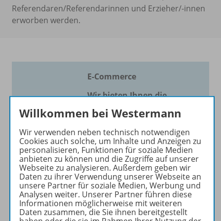
Referendaren/Referendarinnen und Erzieher/-innen
erworben werden.
E-Commerce
Wir bieten Ihnen die
bestmögliche
Willkommen bei Westermann
Unterstützung
Wir verwenden neben technisch notwendigen
Wir sind weiterhin einziger
Cookies auch solche, um Inhalte und Anzeigen zu
personalisieren, Funktionen für soziale Medien
Anbieter einer Reihe zu
anbieten zu können und die Zugriffe auf unserer
diesem Ausbildungsberuf –
Webseite zu analysieren. Außerdem geben wir
und Ihr kompetenter Partner
Daten zu ihrer Verwendung unserer Webseite an
unsere Partner für soziale Medien, Werbung und
für "E-Commerce" und
Analysen weiter. Unserer Partner führen diese
"Warenwirtschaft"!
Informationen möglicherweise mit weiteren
Überzeugen Sie sich selbst!
Daten zusammen, die Sie ihnen bereitgestellt