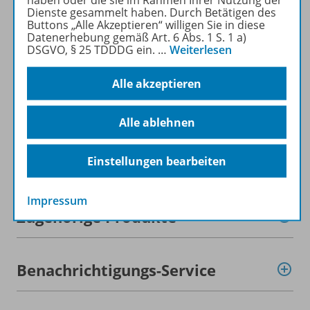
haben oder die sie im Rahmen Ihrer Nutzung der
Dienste gesammelt haben. Durch Betätigen des
Mehr erfahren
Buttons „Alle Akzeptieren“ willigen Sie in diese
Datenerhebung gemäß Art. 6 Abs. 1 S. 1 a)
DSGVO, § 25 TDDDG ein.
…
Weiterlesen
Alle akzeptieren
Produktinformationen
Alle ablehnen
Beschreibung
Einstellungen bearbeiten
Impressum
Zugehörige Produkte
Benachrichtigungs-Service