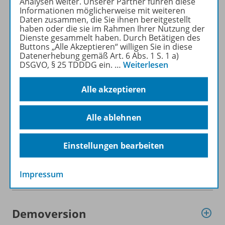
Sonderseite:
Analysen weiter. Unserer Partner führen diese
Informationen möglicherweise mit weiteren
Daten zusammen, die Sie ihnen bereitgestellt
Alle Informationen zur Reihe,
haben oder die sie im Rahmen Ihrer Nutzung der
Prüf-Möglichkeiten,
Dienste gesammelt haben. Durch Betätigen des
Webinarangebot.
Buttons „Alle Akzeptieren“ willigen Sie in diese
Datenerhebung gemäß Art. 6 Abs. 1 S. 1 a)
DSGVO, § 25 TDDDG ein.
…
Weiterlesen
Mehr erfahren
Alle akzeptieren
Alle ablehnen
Produktinformationen
Einstellungen bearbeiten
Zugehörige Produkte
Impressum
Demoversion