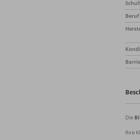
Schul
Beruf
Herste
Kondi
Barrie
Besc
Die
B
Ihre K