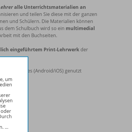
Lehrer
alle Unterrichtsmaterialien an
nisieren und teilen Sie diese mit der ganzen
nnen und Schülern. Die Materialien können
Aus dem Schulbuch wird so ein
multimedial
Arbeit mit den Buchseiten.
lich eingeführtem Print-Lehrwerk
der
d Smartphones (Android/iOS) genutzt
he, um
Medien
e
serer
alysen
ise
 oder
Durch
in.
…