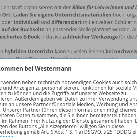
s Lehrkraft organisieren mit der
BiBox für Lehrerinnen und 
 Ort:
Laden Sie eigene
Unterrichtsmaterialien
hoch, orga
e oder
individuell
und
differenziert
mit einzelnen Schüleri
t auf der Buchseite
an passender Stelle platziert werden. 
eichertes E-Book
inklusive
zahlreicher Werkzeuge
für die 
en
hybriden Unterricht
kann zu vielen Reihen
bei nachweis
ensatz
PrintPlus
zum
Vorteilspreis
genutzt werden.
kommen bei Westermann
iBox kann flexibel auf dem PC (Windows/macOS), Tablets un
n, auch
ohne Internetverbindung
.
erwenden neben technisch notwendigen Cookies auch solc
e und Anzeigen zu personalisieren, Funktionen für soziale 
ten zu können und die Zugriffe auf unserer Webseite zu
e Informationen zur BiBox finden Sie auf
www.bibox.schul
sieren. Außerdem geben wir Daten zu ihrer Verwendung un
ite an unsere Partner für soziale Medien, Werbung und An
r. Unserer Partner führen diese Informationen möglicherwe
rfahren Sie mehr über die Reihe
eiteren Daten zusammen, die Sie ihnen bereitgestellt haben
ie im Rahmen Ihrer Nutzung der Dienste gesammelt haben. 
gen des Buttons „Alle Akzeptieren“ willigen Sie in diese
erhebung gemäß Art. 6 Abs. 1 S. 1 a) DSGVO, § 25 TDDDG e