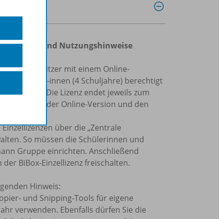
zbedingungen und Nutzungshinweise
egistrierte Nutzer mit einem Online-
für Schüler/-innen (4 Schuljahre) berechtigt
er Schüler). Die Lizenz endet jeweils zum
rten Version, der Online-Version und den
 Einzellizenzen über die „Zentrale
alten. So müssen die Schülerinnen und
rmann Gruppe einrichten. Anschließend
der BiBox-Einzellizenz freischalten.
olgenden Hinweis:
Kopier- und Snipping-Tools für eigene
ahr verwenden. Ebenfalls dürfen Sie die