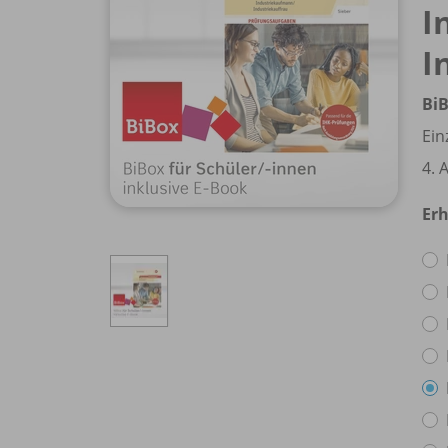
I
I
BiB
Ein
4. 
Erh