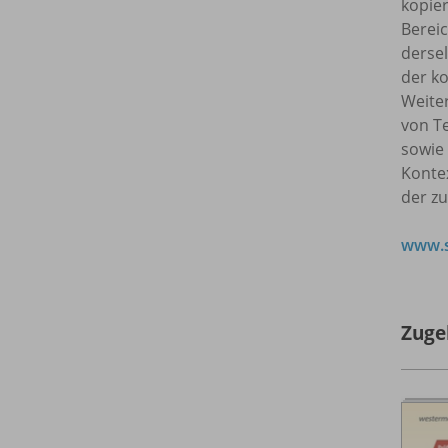
kopie
Bereic
dersel
der ko
Weite
von T
sowie
Kontex
der z
www.s
Zuge