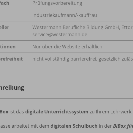
fach
Prüfungsvorbereitung
Industriekaufmann/-kauffrau
ller
Westermann Berufliche Bildung GmbH, Ettore-B
service@westermann.de
tionen
Nur über die Website erhältlich!
refreiheit
nicht vollständig barrierefrei, gesetzlich zu
hreibung
iBox
ist das
digitale Unterrichtssystem
zu Ihrem Lehrwerk.
lasse arbeitet mit dem
digitalen Schulbuch
in der
BiBox fü