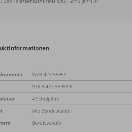
BiBox - Klassensatz PrintPlus (1 Schuljahr)
uktinformationen
kelnummer
WEB-427-59958
978-3-427-59958-6
zdauer
4 Schuljahre
n
Alle Bundesländer
form
Berufsschule