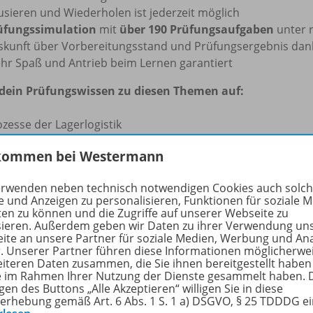
usieren und Wiederholen ist jederzeit möglich
üfungssimulation
mit
über 190 Prüfungsaufgaben
unter 
skunft über Vorbereitungsstand und Prüfungsergebnis da
hr Spaß und Antrieb beim Lernen garantiert
dein Prüfungswissen zu diesen Themen auf:
zesse der Lagerlogistik
nahme und Lagerung
kommen bei Westermann
mmissionierung und Verpackung
rsand von Gütern
erwenden neben technisch notwendigen Cookies auch solc
tioneller und qualitätssichernder Güterumschlag
e und Anzeigen zu personalisieren, Funktionen für soziale 
cherheit und Gesundheitsschutz bei der Arbeit
ten zu können und die Zugriffe auf unserer Webseite zu
weltschutz
sieren. Außerdem geben wir Daten zu ihrer Verwendung un
ite an unsere Partner für soziale Medien, Werbung und An
beitsorganisation, Information, Kommunikation
r. Unserer Partner führen diese Informationen möglicherwe
satz von Arbeitsmitteln
eiteren Daten zusammen, die Sie ihnen bereitgestellt haben
fassung und Dokumentation des Güterumschlags
ie im Rahmen Ihrer Nutzung der Dienste gesammelt haben. 
gen des Buttons „Alle Akzeptieren“ willigen Sie in diese
ger- und Transportorganisation, Arbeitsabläufe
erhebung gemäß Art. 6 Abs. 1 S. 1 a) DSGVO, § 25 TDDDG e
rtschafts- und Sozialkunde