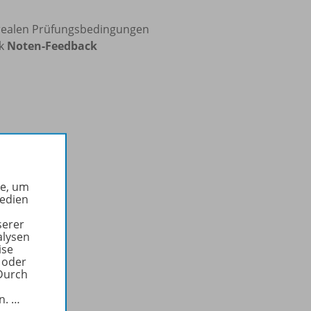
realen Prüfungsbedingungen
nk
Noten-Feedback
he, um
Medien
serer
alysen
ise
 oder
Durch
in.
…