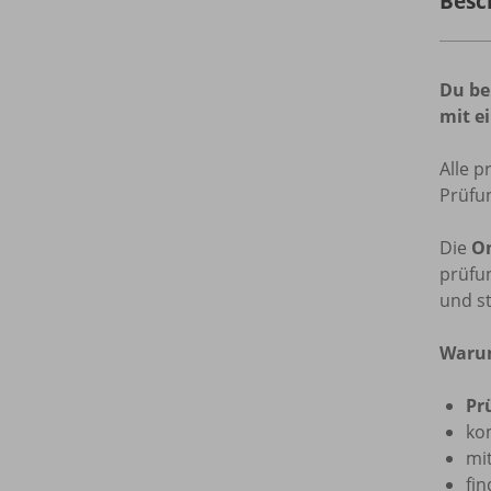
Besc
Du be
mit e
Alle p
Prüfun
Die
O
prüfu
und s
Warum
Pr
ko
mi
fi