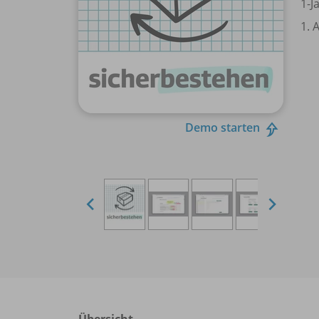
1-J
1. 
Demo starten
Übersicht