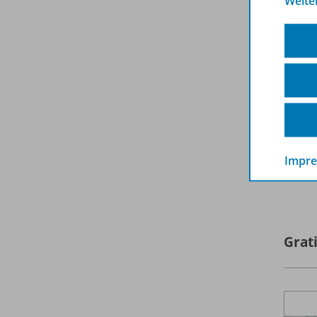
Weite
siche
vo
10
be
auc
Beste
Impr
E
Grati