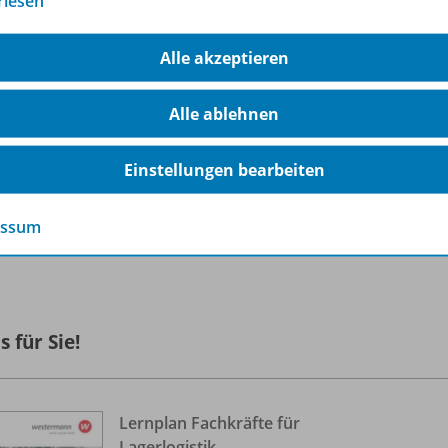
rlesen
rbestehen – der Name ist Programm:
Alle akzeptieren
n Prüfungsprofis entwickelt
0 % lehrplan- und prüfungskonform
Alle ablehnen
nutzerfreundlich gestaltet dank übersichtlichem und moti
h ideal für Auszubildende geeignet, die ihre Ausbildung ve
Einstellungen bearbeiten
he deine Abschlussprüfung mit Sicherheit:
JETZT TESTEN
essum
rfahren Sie mehr über die Reihe
s für Sie!
Lernplan Fachkräfte für
Lagerlogistik