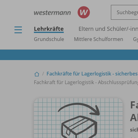
Lehrkräfte
Eltern und Schüler/
-in
Grundschule
Mittlere Schulformen
G
Fachkräfte für Lagerlogistik - sicherb
Fachkraft für Lagerlogistik - Abschlussprüfung
F
A
sic