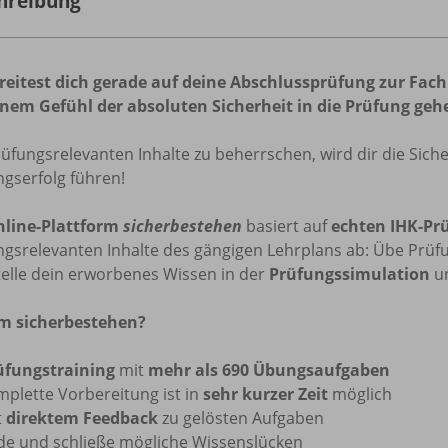
hreibung
reitest dich gerade auf deine Abschlussprüfung zur
Fach
inem Gefühl der absoluten Sicherheit in die Prüfung geh
rüfungsrelevanten Inhalte zu beherrschen, wird dir die Sich
gserfolg führen!
nline-Plattform
sicherbestehen
basiert auf
echten IHK-Pr
ngsrelevanten Inhalte des gängigen Lehrplans ab: Übe Prüf
telle dein erworbenes Wissen in der
Prüfungssimulation
un
 sicherbestehen?
üfungstraining
mit
mehr als 690 Übungsaufgaben
mplette Vorbereitung ist in
sehr kurzer Zeit
möglich
t
direktem Feedback
zu gelösten Aufgaben
nde und schließe mögliche Wissenslücken