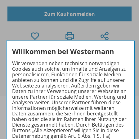
Zum Kauf anmelden
Willkommen bei Westermann
Exklusiver Kundenkreis
Dieses Produkt darf nur von
Wir verwenden neben technisch notwendigen
Cookies auch solche, um Inhalte und Anzeigen zu
Ausbildern/Ausbilderinnen, Schulen, Lehrkräften
personalisieren, Funktionen für soziale Medien
und Referendaren/Referendarinnen erworben
anbieten zu können und die Zugriffe auf unserer
werden.
Webseite zu analysieren. Außerdem geben wir
Daten zu ihrer Verwendung unserer Webseite an
unsere Partner für soziale Medien, Werbung und
Analysen weiter. Unserer Partner führen diese
Informationen möglicherweise mit weiteren
Daten zusammen, die Sie ihnen bereitgestellt
haben oder die sie im Rahmen Ihrer Nutzung der
Produktinformationen
Dienste gesammelt haben. Durch Betätigen des
Buttons „Alle Akzeptieren“ willigen Sie in diese
Datenerhebung gemäß Art. 6 Abs. 1 S. 1 a)