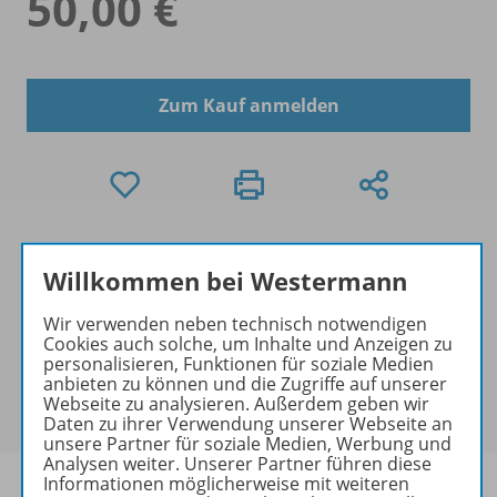
50,00 €
Zum Kauf anmelden
Exklusiver Kundenkreis
Willkommen bei Westermann
Dieses Produkt darf nur von
Ausbildern/Ausbilderinnen, Dozenten/Dozentinnen,
Wir verwenden neben technisch notwendigen
Erziehern/Erzieherinnen, Lehrkräften,
Cookies auch solche, um Inhalte und Anzeigen zu
Referendaren/Referendarinnen,
personalisieren, Funktionen für soziale Medien
anbieten zu können und die Zugriffe auf unserer
Studenten/Studentinnen und Universitätslehrenden
Webseite zu analysieren. Außerdem geben wir
erworben werden.
Daten zu ihrer Verwendung unserer Webseite an
unsere Partner für soziale Medien, Werbung und
Analysen weiter. Unserer Partner führen diese
Informationen möglicherweise mit weiteren