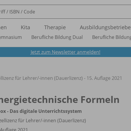
nen
Kita
Therapie
Ausbildungsbetriebe
ymnasium
Berufliche Bildung Dual
Berufliche Bildung
Jetzt zum Newsletter anmelden!
llizenz für Lehrer/
-innen (Dauerlizenz) - 15. Auflage 2021
nergietechnische Formeln
ox - Das digitale Unterrichtssystem
zellizenz für Lehrer/
-innen (Dauerlizenz)
 Auflage 2021