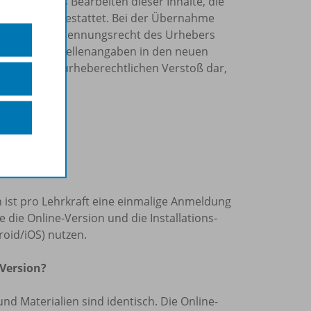
Internet, das Bearbeiten dieser Inhalte, die
tzung nicht gestattet. Bei der Übernahme
et, das Namensnennungsrecht des Urhebers
sowie die Quellenangaben in den neuen
tellen einen urheberechtlichen Verstoß dar,
nn.
slizenz“?
len ist pro Lehrkraft eine einmalige Anmeldung
die Online-Version und die Installations-
oid/iOS) nutzen.
 Version?
und Materialien sind identisch. Die Online-