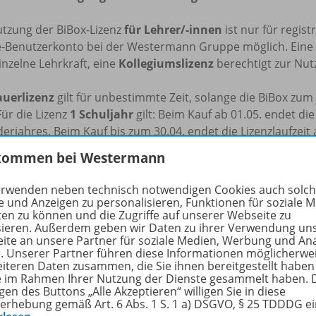
utzung der BiBox-Lizenz
für Lehrer/-innen
ist nur für regis
e-Benutzerkonto bei der Westermann Gruppe möglich. Eine
inzelne Lehrkraft, eine
Kollegiumslizenz
berechtigt zur Nutz
uerlizenz
gilt für unbestimmte Zeit, solange die BiBox zu
Für die Lizenz
1 Schuljahr
gilt: Beim Kauf ab 01.05. endet di
erjahres. Beim Kauf bis zum 30.04. endet die Lizenzlaufzeit
kommen bei Westermann
tzung der in BiBox enthaltenen Materialien ist für den eige
tliche Veränderungen durch Dritte übernimmt der Verlag ke
erwenden neben technisch notwendigen Cookies auch solc
e und Anzeigen zu personalisieren, Funktionen für soziale 
ten zu können und die Zugriffe auf unserer Webseite zu
beachten Sie zur Nutzung des Kopier- und Snipping-Tools f
sieren. Außerdem geben wir Daten zu ihrer Verwendung un
rfen die digitalen Inhalte im Umfang von 15 % mithilfe des 
ite an unsere Partner für soziale Medien, Werbung und An
ichtszwecke und zur Darstellung des Unterrichts pro Schulj
r. Unserer Partner führen diese Informationen möglicherwe
eiteren Daten zusammen, die Sie ihnen bereitgestellt haben
rten oder ausgeschnittenen Inhalte im Umfang von 15 % pr
ie im Rahmen Ihrer Nutzung der Dienste gesammelt haben. 
h auf dem Schulserver (z.B. Schul-Intranet) hochladen, sofe
gen des Buttons „Alle Akzeptieren“ willigen Sie in diese
ben Klasse oder derselben Projektgruppe darauf zugreifen k
erhebung gemäß Art. 6 Abs. 1 S. 1 a) DSGVO, § 25 TDDDG e