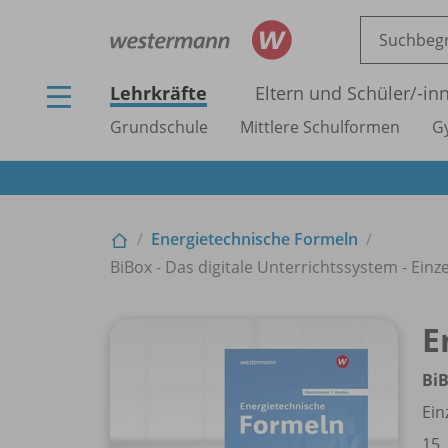
Lehrkräfte
Eltern und Schüler/
-in
Grundschule
Mittlere Schulformen
G
Energietechnische Formeln
BiBox - Das digitale Unterrichtssystem - Einze
E
BiB
Ein
15.