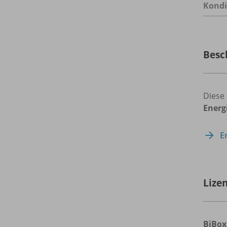
Kondi
Besc
Diese 
Energ
E
Lize
BiBox