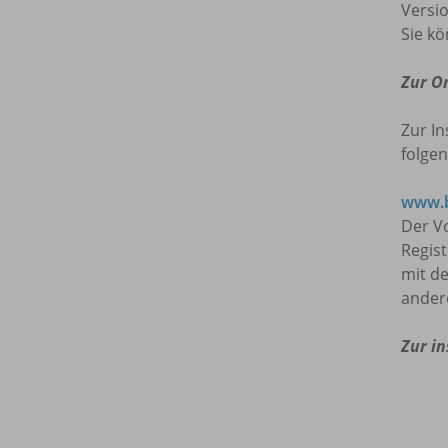
Versio
Sie kö
Zur O
Zur In
folgen
www.b
Der Vo
Regis
mit de
ander
Zur in