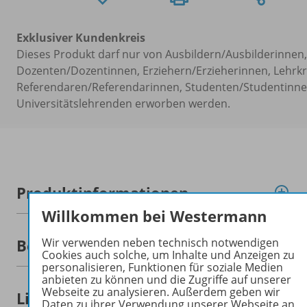
Exklusiver Kundenkreis
Dieses Produkt darf nur von Ausbildern/Ausbilderinnen,
Dozenten/Dozentinnen, Erziehern/Erzieherinnen, Lehrkr
Referendaren/Referendarinnen, Studenten/Studentinn
Universitätslehrenden erworben werden.
Produktinformationen
Willkommen bei Westermann
Wir verwenden neben technisch notwendigen
Beschreibung
Cookies auch solche, um Inhalte und Anzeigen zu
personalisieren, Funktionen für soziale Medien
anbieten zu können und die Zugriffe auf unserer
Webseite zu analysieren. Außerdem geben wir
Lizenzbedingungen
Daten zu ihrer Verwendung unserer Webseite an