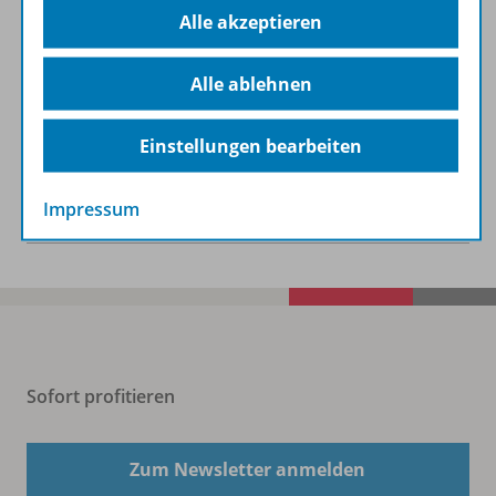
Alle akzeptieren
Zugehörige Produkte
Alle ablehnen
Demoversion
Einstellungen bearbeiten
Benachrichtigungs-Service
Impressum
Sofort profitieren
Zum Newsletter anmelden