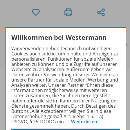
Exklusiv für Schulen
Willkommen bei Westermann
Dieses Produkt kann nur über das Benutzerkonto der
Schule bestellt werden. Ihre/n Ansprechpartner/-in des
Wir verwenden neben technisch notwendigen
Benutzerkontos der Schule finden Sie in in der
Cookies auch solche, um Inhalte und Anzeigen zu
Kontoführung unter
Meine Schulen
.
personalisieren, Funktionen für soziale Medien
anbieten zu können und die Zugriffe auf unserer
Webseite zu analysieren. Außerdem geben wir
Daten zu ihrer Verwendung unserer Webseite an
unsere Partner für soziale Medien, Werbung und
Analysen weiter. Unserer Partner führen diese
Informationen möglicherweise mit weiteren
Produktinformationen
Daten zusammen, die Sie ihnen bereitgestellt
haben oder die sie im Rahmen Ihrer Nutzung der
Dienste gesammelt haben. Durch Betätigen des
Buttons „Alle Akzeptieren“ willigen Sie in diese
Datenerhebung gemäß Art. 6 Abs. 1 S. 1 a)
Lizenzbedingungen
DSGVO, § 25 TDDDG ein.
…
Weiterlesen