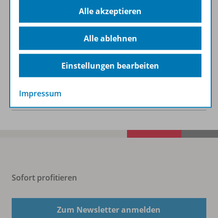
Alle akzeptieren
Beschreibung
Alle ablehnen
Zugehörige Produkte
Einstellungen bearbeiten
Benachrichtigungs-Service
Impressum
Sofort profitieren
Zum Newsletter anmelden