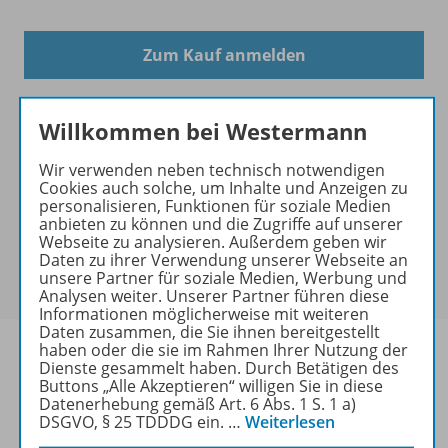
Zum Kauf anmelden
Willkommen bei Westermann
Wir verwenden neben technisch notwendigen
Exklusiver Kundenkreis
Cookies auch solche, um Inhalte und Anzeigen zu
personalisieren, Funktionen für soziale Medien
Dieses Produkt darf nur von
anbieten zu können und die Zugriffe auf unserer
Ausbildern/Ausbilderinnen, Schulen, Lehrkräften
Webseite zu analysieren. Außerdem geben wir
und Referendaren/Referendarinnen erworben
Daten zu ihrer Verwendung unserer Webseite an
unsere Partner für soziale Medien, Werbung und
werden.
Analysen weiter. Unserer Partner führen diese
Informationen möglicherweise mit weiteren
Daten zusammen, die Sie ihnen bereitgestellt
haben oder die sie im Rahmen Ihrer Nutzung der
Dienste gesammelt haben. Durch Betätigen des
Buttons „Alle Akzeptieren“ willigen Sie in diese
Datenerhebung gemäß Art. 6 Abs. 1 S. 1 a)
Produktinformationen
DSGVO, § 25 TDDDG ein.
…
Weiterlesen