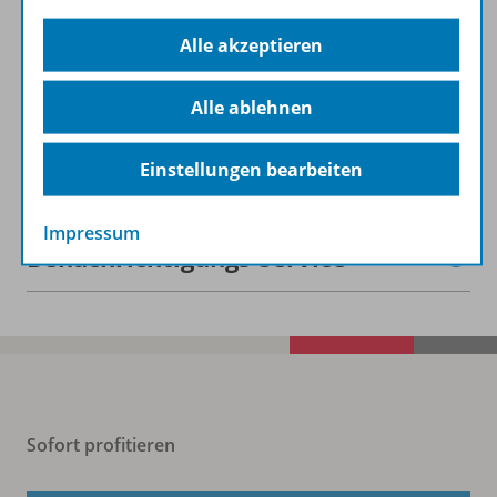
Produktinformationen
Alle akzeptieren
Beschreibung
Alle ablehnen
Zugehörige Produkte
Einstellungen bearbeiten
Impressum
Benachrichtigungs-Service
Sofort profitieren