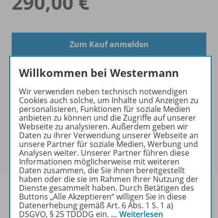
290,00 €
Zum Kauf anmelden
Willkommen bei Westermann
Wir verwenden neben technisch notwendigen
Cookies auch solche, um Inhalte und Anzeigen zu
Exklusiver Kundenkreis
personalisieren, Funktionen für soziale Medien
anbieten zu können und die Zugriffe auf unserer
Dieses Produkt darf nur von
Webseite zu analysieren. Außerdem geben wir
Ausbildern/Ausbilderinnen, Schulen, Lehrkräften
Daten zu ihrer Verwendung unserer Webseite an
und Referendaren/Referendarinnen erworben
unsere Partner für soziale Medien, Werbung und
Analysen weiter. Unserer Partner führen diese
werden.
Informationen möglicherweise mit weiteren
Daten zusammen, die Sie ihnen bereitgestellt
haben oder die sie im Rahmen Ihrer Nutzung der
Dienste gesammelt haben. Durch Betätigen des
Buttons „Alle Akzeptieren“ willigen Sie in diese
Datenerhebung gemäß Art. 6 Abs. 1 S. 1 a)
DSGVO, § 25 TDDDG ein.
…
Weiterlesen