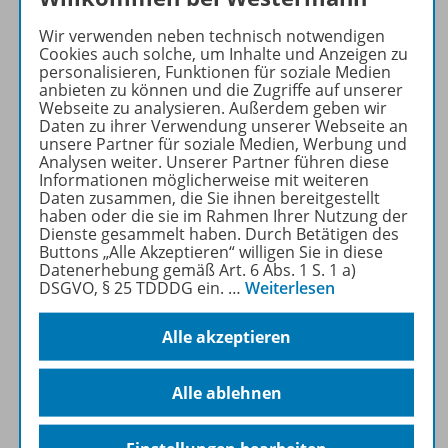
Neuordnung des Lehrplans
Wir verwenden neben technisch notwendigen
für Bürokaufleute 2025
Cookies auch solche, um Inhalte und Anzeigen zu
personalisieren, Funktionen für soziale Medien
Pünktlich zur Neuordnung
anbieten zu können und die Zugriffe auf unserer
des Lehrplans aktualisieren
Webseite zu analysieren. Außerdem geben wir
Daten zu ihrer Verwendung unserer Webseite an
wir für Sie unser breites
unsere Partner für soziale Medien, Werbung und
Portfolio. Es erwarten Sie
Analysen weiter. Unserer Partner führen diese
moderne, praxisorientierte
Informationen möglicherweise mit weiteren
Daten zusammen, die Sie ihnen bereitgestellt
Lehrwerke
und
haben oder die sie im Rahmen Ihrer Nutzung der
umfangreiche
digitale
Dienste gesammelt haben. Durch Betätigen des
Materialien
.
Buttons „Alle Akzeptieren“ willigen Sie in diese
Datenerhebung gemäß Art. 6 Abs. 1 S. 1 a)
DSGVO, § 25 TDDDG ein.
…
Weiterlesen
Mehr erfahren
Alle akzeptieren
Alle ablehnen
Produktinformationen