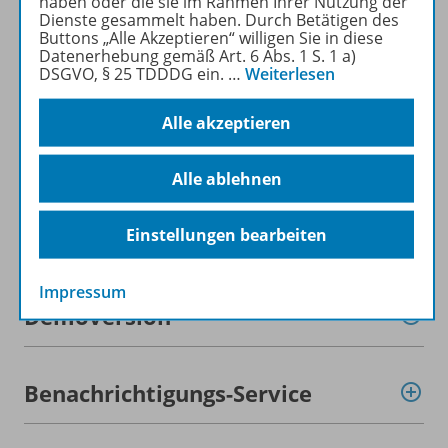
haben oder die sie im Rahmen Ihrer Nutzung der
Dienste gesammelt haben. Durch Betätigen des
Buttons „Alle Akzeptieren“ willigen Sie in diese
Datenerhebung gemäß Art. 6 Abs. 1 S. 1 a)
DSGVO, § 25 TDDDG ein.
…
Weiterlesen
Produktinformationen
Alle akzeptieren
Lizenzbedingungen
Alle ablehnen
Einstellungen bearbeiten
Zugehörige Produkte
Impressum
Demoversion
Benachrichtigungs-Service