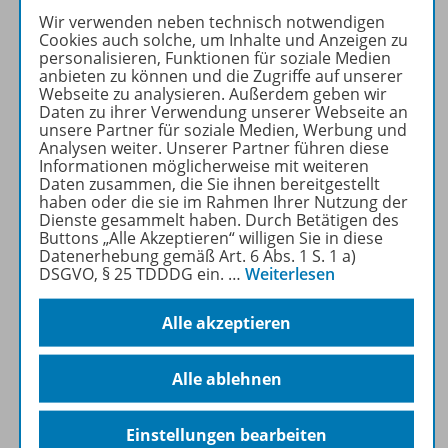
für Bürokaufleute 2025
Wir verwenden neben technisch notwendigen
Cookies auch solche, um Inhalte und Anzeigen zu
Pünktlich zur Neuordnung
personalisieren, Funktionen für soziale Medien
anbieten zu können und die Zugriffe auf unserer
des Lehrplans aktualisieren
Webseite zu analysieren. Außerdem geben wir
wir für Sie unser breites
Daten zu ihrer Verwendung unserer Webseite an
Portfolio. Es erwarten Sie
unsere Partner für soziale Medien, Werbung und
Analysen weiter. Unserer Partner führen diese
moderne, praxisorientierte
Informationen möglicherweise mit weiteren
Lehrwerke
und
Daten zusammen, die Sie ihnen bereitgestellt
umfangreiche
digitale
haben oder die sie im Rahmen Ihrer Nutzung der
Dienste gesammelt haben. Durch Betätigen des
Materialien
.
Buttons „Alle Akzeptieren“ willigen Sie in diese
Datenerhebung gemäß Art. 6 Abs. 1 S. 1 a)
DSGVO, § 25 TDDDG ein.
…
Weiterlesen
Mehr erfahren
Alle akzeptieren
Alle ablehnen
Produktinformationen
Einstellungen bearbeiten