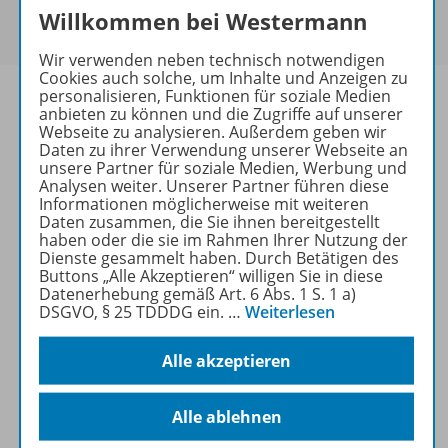
Studenten/Studentinnen und Universitätslehrenden
Willkommen bei Westermann
erworben werden.
Wir verwenden neben technisch notwendigen
Cookies auch solche, um Inhalte und Anzeigen zu
personalisieren, Funktionen für soziale Medien
anbieten zu können und die Zugriffe auf unserer
Webseite zu analysieren. Außerdem geben wir
Unterrichten im Groß- und
Daten zu ihrer Verwendung unserer Webseite an
Außenhandelsmanagement
unsere Partner für soziale Medien, Werbung und
Analysen weiter. Unserer Partner führen diese
Lehrwerke und Materialien,
Informationen möglicherweise mit weiteren
Daten zusammen, die Sie ihnen bereitgestellt
die Ihnen Planung abnehmen
haben oder die sie im Rahmen Ihrer Nutzung der
und Ihnen Sicherheit für
Dienste gesammelt haben. Durch Betätigen des
Unterricht und Prüfung
Buttons „Alle Akzeptieren“ willigen Sie in diese
Datenerhebung gemäß Art. 6 Abs. 1 S. 1 a)
geben.
DSGVO, § 25 TDDDG ein.
…
Weiterlesen
Mehr erfahren
Alle akzeptieren
Alle ablehnen