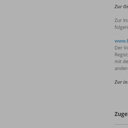
Zur O
Zur In
folgen
www.b
Der Vo
Regis
mit de
ander
Zur in
Zuge