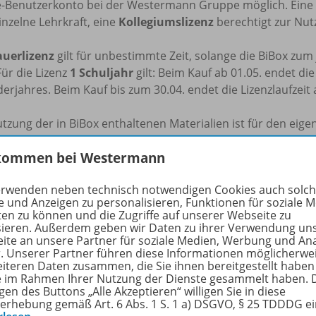
e-Benutzerkonto bei der Westermann Gruppe möglich. Eine
inzelne Lehrkraft, eine
Kollegiumslizenz
berechtigt zur Nutz
uerlizenz
gilt für unbestimmte Zeit, solange die BiBox zu
Für die Lizenz
1 Schuljahr
gilt: Beim Kauf ab 01.05. endet di
erjahres. Beim Kauf bis zum 30.04. endet die Lizenzlaufzeit
tzung der in BiBox enthaltenen Materialien ist für den eige
tliche Veränderungen durch Dritte übernimmt der Verlag ke
kommen bei Westermann
beachten Sie zur Nutzung des Kopier- und Snipping-Tools f
erwenden neben technisch notwendigen Cookies auch solc
rfen die digitalen Inhalte im Umfang von 15 % mithilfe des 
e und Anzeigen zu personalisieren, Funktionen für soziale 
ichtszwecke und zur Darstellung des Unterrichts pro Schulj
ten zu können und die Zugriffe auf unserer Webseite zu
rten oder ausgeschnittenen Inhalte im Umfang von 15 % pr
sieren. Außerdem geben wir Daten zu ihrer Verwendung un
ite an unsere Partner für soziale Medien, Werbung und An
h auf dem Schulserver (z.B. Schul-Intranet) hochladen, sofe
r. Unserer Partner führen diese Informationen möglicherwe
ben Klasse oder derselben Projektgruppe darauf zugreifen k
eiteren Daten zusammen, die Sie ihnen bereitgestellt haben
pierten oder ausgeschnittenen Inhalte im frei zugänglichen 
ie im Rahmen Ihrer Nutzung der Dienste gesammelt haben. 
gen des Buttons „Alle Akzeptieren“ willigen Sie in diese
rgabe an fremde Dritte oder eine sonstige kommerzielle Nu
erhebung gemäß Art. 6 Abs. 1 S. 1 a) DSGVO, § 25 TDDDG e
eilen aus unseren digitalen Produkten sind Sie verpflicht