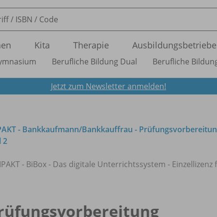
nen
Kita
Therapie
Ausbildungsbetriebe
ymnasium
Berufliche Bildung Dual
Berufliche Bildung
Jetzt zum Newsletter anmelden!
PAKT - Bankkaufmann/
Bankkauffrau - Prüfungsvorbereitun
 2
T - BiBox - Das digitale Unterrichtssystem - Einzellizenz 
rüfungsvorbereitung