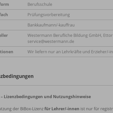
form
Berufsschule
fach
Prüfungsvorbereitung
Bankkaufmann/-kauffrau
ller
Westermann Berufliche Bildung GmbH, Ettore-B
service@westermann.de
tionen
Wir liefern nur an Lehrkräfte und Erzieher/
-i
nzbedingungen
 – Lizenzbedingungen und Nutzungshinweise
utzung der BiBox-Lizenz
für Lehrer/-innen
ist nur für regis