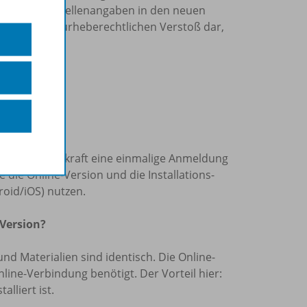
sowie die Quellenangaben in den neuen
tellen einen urheberechtlichen Verstoß dar,
nn.
slizenz“?
len ist pro Lehrkraft eine einmalige Anmeldung
die Online-Version und die Installations-
oid/iOS) nutzen.
 Version?
und Materialien sind identisch. Die Online-
nline-Verbindung benötigt. Der Vorteil hier:
lliert ist.