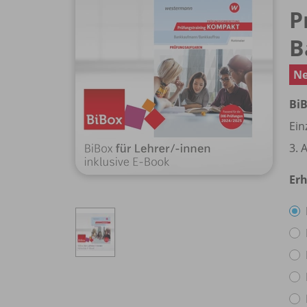
P
B
Ne
BiB
Ein
3. 
Erh