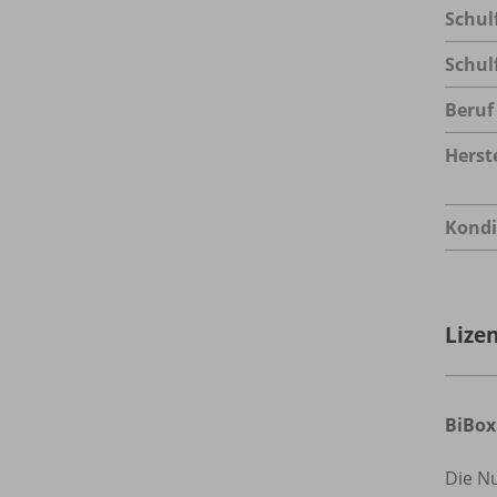
Schul
Schul
Beruf
Herste
Kondi
Lize
BiBox
Die N