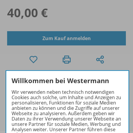
40,00 €
Zum Kauf anmelden
Exklusiver Kundenkreis
Willkommen bei Westermann
Dieses Produkt darf nur von
Ausbildern/Ausbilderinnen, Dozenten/Dozentinnen,
Wir verwenden neben technisch notwendigen
Cookies auch solche, um Inhalte und Anzeigen zu
Erziehern/Erzieherinnen, Lehrkräften,
personalisieren, Funktionen für soziale Medien
Referendaren/Referendarinnen,
anbieten zu können und die Zugriffe auf unserer
Studenten/Studentinnen und Universitätslehrenden
Webseite zu analysieren. Außerdem geben wir
Daten zu ihrer Verwendung unserer Webseite an
erworben werden.
unsere Partner für soziale Medien, Werbung und
Analysen weiter. Unserer Partner führen diese