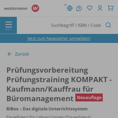
DE
MENÜ
Jetzt zum Newsletter anmelden!
Zurück
Prüfungsvorbereitung
Prüfungstraining KOMPAKT -
Kaufmann/
Kauffrau für
Büromanagement
Neuauflage
BiBox – Das digitale Unterrichtssystem
Einzellizenz für Lehrer/
-innen (Dauerlizenz)