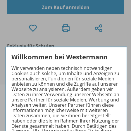
Zum Kauf anmelden
Exklusiv für Schulen
Dieses Produkt kann nur über das Benutzerkonto
Willkommen bei Westermann
der Schule bestellt werden. Ihre/n Ansprechpartner/-
in des Benutzerkontos der Schule finden Sie in in der
Wir verwenden neben technisch notwendigen
Cookies auch solche, um Inhalte und Anzeigen zu
Kontoführung unter
Meine Schulen
.
personalisieren, Funktionen für soziale Medien
anbieten zu können und die Zugriffe auf unserer
Webseite zu analysieren. Außerdem geben wir
Daten zu ihrer Verwendung unserer Webseite an
unsere Partner für soziale Medien, Werbung und
Analysen weiter. Unserer Partner führen diese
Informationen möglicherweise mit weiteren
Produktinformationen
Daten zusammen, die Sie ihnen bereitgestellt
haben oder die sie im Rahmen Ihrer Nutzung der
Dienste gesammelt haben. Durch Betätigen des