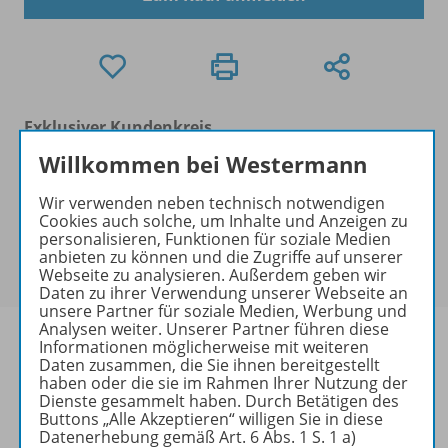
Exklusiver Kundenkreis
Dieses Produkt darf nur von
Willkommen bei Westermann
Ausbildern/Ausbilderinnen, Dozenten/Dozentinnen,
Erziehern/Erzieherinnen, Lehrkräften,
Wir verwenden neben technisch notwendigen
Cookies auch solche, um Inhalte und Anzeigen zu
Referendaren/Referendarinnen,
personalisieren, Funktionen für soziale Medien
Studenten/Studentinnen und Universitätslehrenden
anbieten zu können und die Zugriffe auf unserer
erworben werden.
Webseite zu analysieren. Außerdem geben wir
Daten zu ihrer Verwendung unserer Webseite an
unsere Partner für soziale Medien, Werbung und
Analysen weiter. Unserer Partner führen diese
Informationen möglicherweise mit weiteren
Daten zusammen, die Sie ihnen bereitgestellt
haben oder die sie im Rahmen Ihrer Nutzung der
Produktinformationen
Dienste gesammelt haben. Durch Betätigen des
Buttons „Alle Akzeptieren“ willigen Sie in diese
Datenerhebung gemäß Art. 6 Abs. 1 S. 1 a)