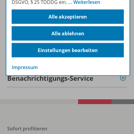
DSGVO, § 25 TDDDG ein.
…
Weiterlesen
Lizenzbedingungen
Alle akzeptieren
Zugehörige Produkte
Alle ablehnen
Einstellungen bearbeiten
Demoversion
Impressum
Benachrichtigungs-Service
Sofort profitieren