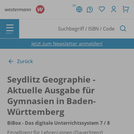
DE
MENÜ
Jetzt zum Newsletter anmelden!
Zurück
Seydlitz Geographie -
Aktuelle Ausgabe für
Gymnasien in Baden-
Württemberg
BiBox - Das digitale Unterrichtssystem 7 /
8
Einzellizenz für Lehrer/
-innen (Dauerlizenz)