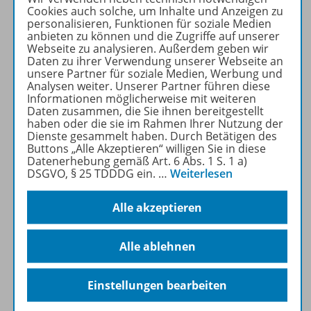
www.zoom-app.de
Cookies auch solche, um Inhalte und Anzeigen zu
personalisieren, Funktionen für soziale Medien
Schulbuch erleben
anbieten zu können und die Zugriffe auf unserer
Webseite zu analysieren. Außerdem geben wir
Zoom
ist eine Augmented
Daten zu ihrer Verwendung unserer Webseite an
unsere Partner für soziale Medien, Werbung und
Reality App, mit der
Analysen weiter. Unserer Partner führen diese
erweiternde Inhalte zum
Informationen möglicherweise mit weiteren
Schulbuch, wie z.B. Videos,
Daten zusammen, die Sie ihnen bereitgestellt
haben oder die sie im Rahmen Ihrer Nutzung der
Audios, Animationen oder
Dienste gesammelt haben. Durch Betätigen des
Zusatzmaterialien direkt auf
Buttons „Alle Akzeptieren“ willigen Sie in diese
der Buchseite angesteuert
Datenerhebung gemäß Art. 6 Abs. 1 S. 1 a)
DSGVO, § 25 TDDDG ein.
…
Weiterlesen
werden können.
Alle akzeptieren
Mehr erfahren
Alle ablehnen
Einstellungen bearbeiten
Produktinformationen