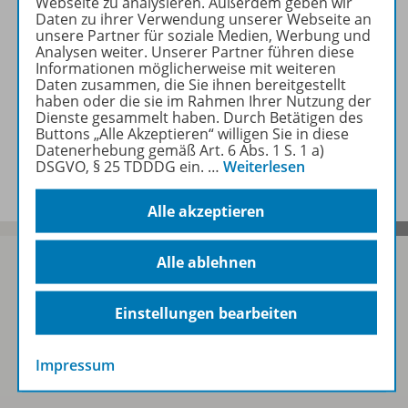
Webseite zu analysieren. Außerdem geben wir
Lizenzbedingungen
Daten zu ihrer Verwendung unserer Webseite an
unsere Partner für soziale Medien, Werbung und
Analysen weiter. Unserer Partner führen diese
Informationen möglicherweise mit weiteren
Zugehörige Produkte
Daten zusammen, die Sie ihnen bereitgestellt
haben oder die sie im Rahmen Ihrer Nutzung der
Dienste gesammelt haben. Durch Betätigen des
Buttons „Alle Akzeptieren“ willigen Sie in diese
Datenerhebung gemäß Art. 6 Abs. 1 S. 1 a)
Benachrichtigungs-Service
DSGVO, § 25 TDDDG ein.
…
Weiterlesen
Alle akzeptieren
Alle ablehnen
Sofort profitieren
Einstellungen bearbeiten
Impressum
Zum Newsletter anmelden