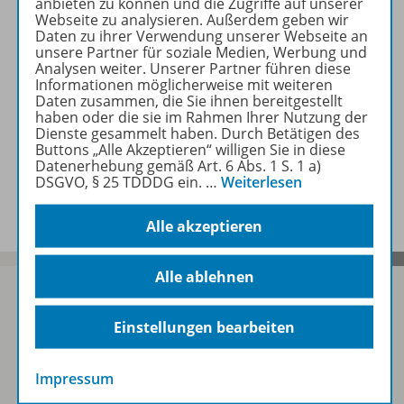
anbieten zu können und die Zugriffe auf unserer
Webseite zu analysieren. Außerdem geben wir
Daten zu ihrer Verwendung unserer Webseite an
Lizenzbedingungen
unsere Partner für soziale Medien, Werbung und
Analysen weiter. Unserer Partner führen diese
Informationen möglicherweise mit weiteren
Daten zusammen, die Sie ihnen bereitgestellt
Zugehörige Produkte
haben oder die sie im Rahmen Ihrer Nutzung der
Dienste gesammelt haben. Durch Betätigen des
Buttons „Alle Akzeptieren“ willigen Sie in diese
Datenerhebung gemäß Art. 6 Abs. 1 S. 1 a)
DSGVO, § 25 TDDDG ein.
…
Weiterlesen
Benachrichtigungs-Service
Alle akzeptieren
Alle ablehnen
Einstellungen bearbeiten
Sofort profitieren
Impressum
Zum Newsletter anmelden