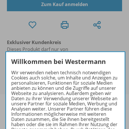
Zum Kauf anmelden
Exklusiver Kundenkreis
Dieses Produkt darf nur von
Ausbildern/Ausbilderinnen, Dozenten/Dozentinnen,
Willkommen bei Westermann
Erziehern/Erzieherinnen, Lehrkräften,
Referendaren/Referendarinnen,
Wir verwenden neben technisch notwendigen
Studenten/Studentinnen und Universitätslehrenden
Cookies auch solche, um Inhalte und Anzeigen zu
personalisieren, Funktionen für soziale Medien
erworben werden.
anbieten zu können und die Zugriffe auf unserer
Webseite zu analysieren. Außerdem geben wir
Daten zu ihrer Verwendung unserer Webseite an
unsere Partner für soziale Medien, Werbung und
Analysen weiter. Unserer Partner führen diese
Informationen möglicherweise mit weiteren
Daten zusammen, die Sie ihnen bereitgestellt
Produktinformationen
haben oder die sie im Rahmen Ihrer Nutzung der