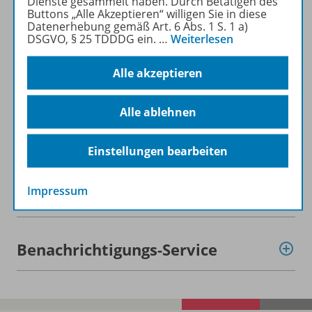
Dienste gesammelt haben. Durch Betätigen des
Buttons „Alle Akzeptieren“ willigen Sie in diese
Datenerhebung gemäß Art. 6 Abs. 1 S. 1 a)
Beschreibung
DSGVO, § 25 TDDDG ein.
…
Weiterlesen
Alle akzeptieren
Lizenzbedingungen
Alle ablehnen
Zugehörige Produkte
Einstellungen bearbeiten
Impressum
Demoversion
Benachrichtigungs-Service