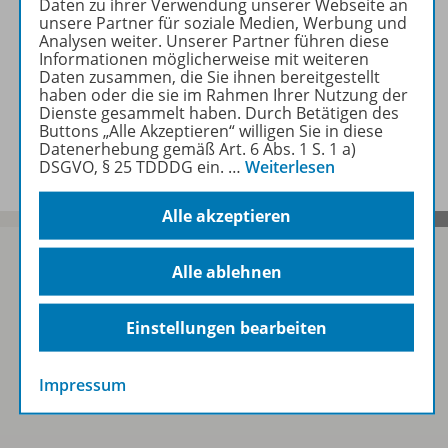
Daten zu ihrer Verwendung unserer Webseite an
unsere Partner für soziale Medien, Werbung und
Analysen weiter. Unserer Partner führen diese
Zugehörige Produkte
Informationen möglicherweise mit weiteren
Daten zusammen, die Sie ihnen bereitgestellt
haben oder die sie im Rahmen Ihrer Nutzung der
Dienste gesammelt haben. Durch Betätigen des
Buttons „Alle Akzeptieren“ willigen Sie in diese
Benachrichtigungs-Service
Datenerhebung gemäß Art. 6 Abs. 1 S. 1 a)
DSGVO, § 25 TDDDG ein.
…
Weiterlesen
Alle akzeptieren
Alle ablehnen
Sofort profitieren
Einstellungen bearbeiten
Zum Newsletter anmelden
Impressum