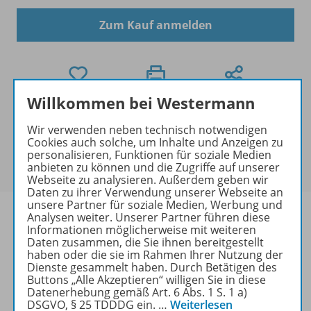
Zum Kauf anmelden
Willkommen bei Westermann
Mengenrabatt
Wir verwenden neben technisch notwendigen
Für dieses Produkt gibt es bei der Bestellung für Ihre
Cookies auch solche, um Inhalte und Anzeigen zu
Klasse einen
Mengenrabatt
. Der rabattierte Preis
personalisieren, Funktionen für soziale Medien
wird Ihnen an der Kasse angezeigt.
anbieten zu können und die Zugriffe auf unserer
Webseite zu analysieren. Außerdem geben wir
Daten zu ihrer Verwendung unserer Webseite an
unsere Partner für soziale Medien, Werbung und
Analysen weiter. Unserer Partner führen diese
Informationen möglicherweise mit weiteren
Daten zusammen, die Sie ihnen bereitgestellt
Produktinformationen
haben oder die sie im Rahmen Ihrer Nutzung der
Dienste gesammelt haben. Durch Betätigen des
Buttons „Alle Akzeptieren“ willigen Sie in diese
Datenerhebung gemäß Art. 6 Abs. 1 S. 1 a)
DSGVO, § 25 TDDDG ein.
…
Weiterlesen
Beschreibung