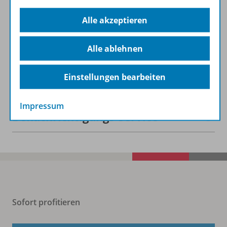
Alle akzeptieren
Lizenzbedingungen
Alle ablehnen
Zugehörige Produkte
Einstellungen bearbeiten
Impressum
Benachrichtigungs-Service
Sofort profitieren