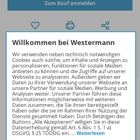
Zum Kauf anmelden
Willkommen bei Westermann
Mengenrabatt
Für dieses Produkt gibt es bei der Bestellung für Ihre
Wir verwenden neben technisch notwendigen
Klasse einen
Mengenrabatt
. Der rabattierte Preis
Cookies auch solche, um Inhalte und Anzeigen zu
personalisieren, Funktionen für soziale Medien
wird Ihnen an der Kasse angezeigt.
anbieten zu können und die Zugriffe auf unserer
Webseite zu analysieren. Außerdem geben wir
Daten zu ihrer Verwendung unserer Webseite an
unsere Partner für soziale Medien, Werbung und
Analysen weiter. Unserer Partner führen diese
Informationen möglicherweise mit weiteren
Daten zusammen, die Sie ihnen bereitgestellt
Produktinformationen
haben oder die sie im Rahmen Ihrer Nutzung der
Dienste gesammelt haben. Durch Betätigen des
Buttons „Alle Akzeptieren“ willigen Sie in diese
Datenerhebung gemäß Art. 6 Abs. 1 S. 1 a)
Beschreibung
DSGVO, § 25 TDDDG ein.
…
Weiterlesen