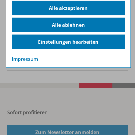
Alle akzeptieren
Lizenzbedingungen
Alle ablehnen
Zugehörige Produkte
Einstellungen bearbeiten
Impressum
Benachrichtigungs-Service
Sofort profitieren
Zum Newsletter anmelden