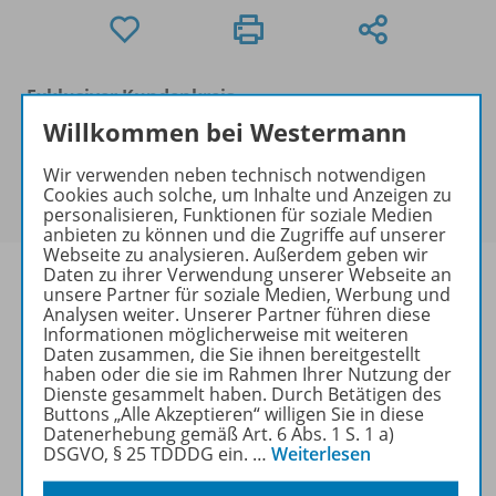
Exklusiver Kundenkreis
Dieses Produkt darf nur von
Willkommen bei Westermann
Ausbildern/Ausbilderinnen, Schulen, Lehrkräften
Wir verwenden neben technisch notwendigen
und Referendaren/Referendarinnen erworben
Cookies auch solche, um Inhalte und Anzeigen zu
werden.
personalisieren, Funktionen für soziale Medien
anbieten zu können und die Zugriffe auf unserer
Webseite zu analysieren. Außerdem geben wir
Daten zu ihrer Verwendung unserer Webseite an
unsere Partner für soziale Medien, Werbung und
Analysen weiter. Unserer Partner führen diese
Informationen möglicherweise mit weiteren
Produktinformationen
Daten zusammen, die Sie ihnen bereitgestellt
haben oder die sie im Rahmen Ihrer Nutzung der
Dienste gesammelt haben. Durch Betätigen des
Buttons „Alle Akzeptieren“ willigen Sie in diese
Beschreibung
Datenerhebung gemäß Art. 6 Abs. 1 S. 1 a)
DSGVO, § 25 TDDDG ein.
…
Weiterlesen