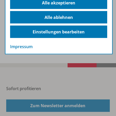
Alle akzeptieren
Lizenzbedingungen
Alle ablehnen
Zugehörige Produkte
Einstellungen bearbeiten
Benachrichtigungs-Service
Impressum
Sofort profitieren
Zum Newsletter anmelden