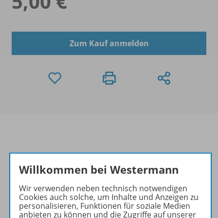
5,00 €
Zum Kauf anmelden
Produktinformationen
Willkommen bei Westermann
Wir verwenden neben technisch notwendigen
Beschreibung
Cookies auch solche, um Inhalte und Anzeigen zu
personalisieren, Funktionen für soziale Medien
anbieten zu können und die Zugriffe auf unserer