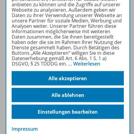
anbieten zu können und die Zugriffe auf unserer
dem Abaco 100 wird das Rechenverständnis erweitert und
Webseite zu analysieren. Außerdem geben wir
gefördert. Im Vordergrund steht der Mengenaspekt. Format
Daten zu ihrer Verwendung unserer Webseite an
21,5 x 21,5 cm, mit Anleitung und vielen Lernvorschlägen.
unsere Partner für soziale Medien, Werbung und
Analysen weiter. Unserer Partner führen diese
Ergänzend dazu: Beschriftungsschablone – einfach auf den
Informationen möglicherweise mit weiteren
Abaco 100 legen und alle Kugeln sind beziffert.
Daten zusammen, die Sie ihnen bereitgestellt
haben oder die sie im Rahmen Ihrer Nutzung der
Dienste gesammelt haben. Durch Betätigen des
Buttons „Alle Akzeptieren“ willigen Sie in diese
Datenerhebung gemäß Art. 6 Abs. 1 S. 1 a)
DSGVO, § 25 TDDDG ein.
…
Weiterlesen
Alle akzeptieren
Alle ablehnen
Einstellungen bearbeiten
Impressum