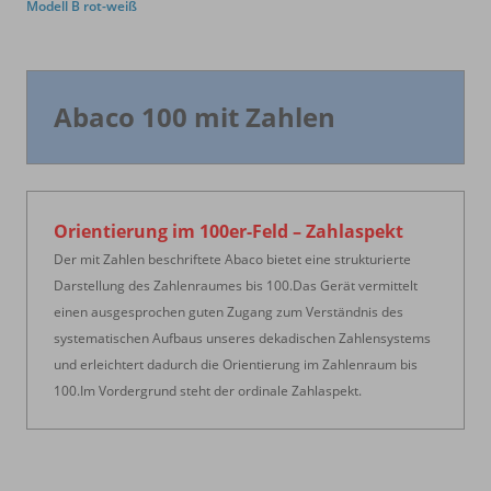
Modell B rot-weiß
Abaco 100 mit Zahlen
Orientierung im 100er-Feld – Zahlaspekt
Der mit Zahlen beschriftete Abaco bietet eine strukturierte
Darstellung des Zahlenraumes bis 100.Das Gerät vermittelt
einen ausgesprochen guten Zugang zum Verständnis des
systematischen Aufbaus unseres dekadischen Zahlensystems
und erleichtert dadurch die Orientierung im Zahlenraum bis
100.Im Vordergrund steht der ordinale Zahlaspekt.