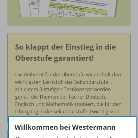
So klappt der Einstieg in die
Oberstufe garantiert!
Die Reihe Fit für die Oberstufe wiederholt den
wichtigsten Lernstoff der Sekundarstufe I.
Mit einem 3-stufigen Testkonzept werden
genau die Themen der Fächer Deutsch,
Englisch und Mathematik trainiert, die für den
Übergang in die Sekundarstufe II wichtig sind.
Willkommen bei Westermann