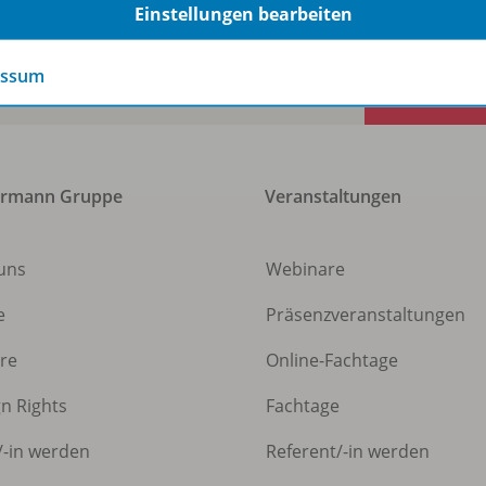
Einstellungen bearbeiten
essum
ermann Gruppe
Veranstaltungen
uns
Webinare
e
Präsenzveranstaltungen
ere
Online-Fachtage
gn Rights
Fachtage
/
-in werden
Referent/
-in werden