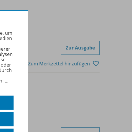
he, um
Medien
Zur Ausgabe
serer
alysen
ise
Zum Merkzettel hinzufügen
 oder
Durch
in.
…