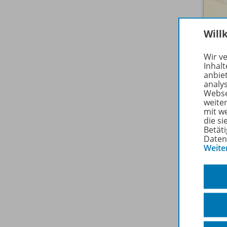
Will
Wir v
Inhalt
anbie
analy
Webse
weite
mit w
die s
Betäti
Daten
Weite