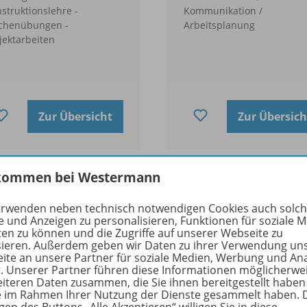
struktionslehre -
Kommunikation /
ichenübungen -
Arbeitsplanung
jektarbeiten
Zur Übersicht
Zur Übersich
kommen bei Westermann
erwenden neben technisch notwendigen Cookies auch solc
e und Anzeigen zu personalisieren, Funktionen für soziale 
ten zu können und die Zugriffe auf unserer Webseite zu
sieren. Außerdem geben wir Daten zu ihrer Verwendung un
ite an unsere Partner für soziale Medien, Werbung und An
r. Unserer Partner führen diese Informationen möglicherwe
eiteren Daten zusammen, die Sie ihnen bereitgestellt haben
ie im Rahmen Ihrer Nutzung der Dienste gesammelt haben. 
gen des Buttons „Alle Akzeptieren“ willigen Sie in diese