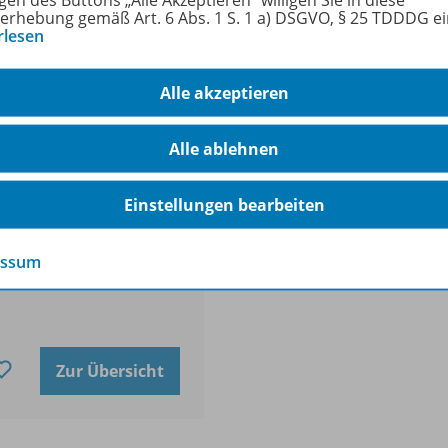
erhebung gemäß Art. 6 Abs. 1 S. 1 a) DSGVO, § 25 TDDDG e
rlesen
euerungstechnik
Alle akzeptieren
tall
 Schülerband
Alle ablehnen
euerungstechnik Metall"
mittelt die Fachinhalte
d um die
Einstellungen bearbeiten
uerungstechnik für
ehende Fachkräfte im
allbereich.
essum
Zur Übersicht