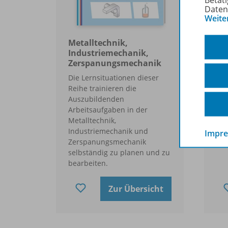
Daten
Weite
Metalltechnik,
St
Industriemechanik,
Me
Zerspanungsmechanik
Der
Die Lernsituationen dieser
"St
Reihe trainieren die
ver
Auszubildenden
run
Arbeitsaufgaben in der
Ste
Metalltechnik,
ang
Industriemechanik und
Met
Impr
Zerspanungsmechanik
selbständig zu planen und zu
bearbeiten.
Zur Übersicht