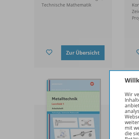
Technische Mathematik
Kon
Ze
Pro
Zur Übersicht
Will
Wir v
Inhalt
anbie
analy
Webse
weite
mit w
die s
Betäti