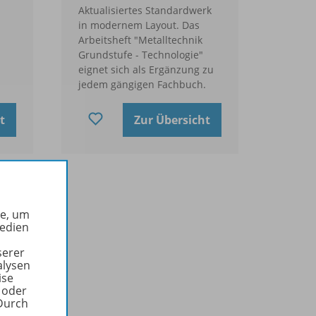
Aktualisiertes Standardwerk
in modernem Layout. Das
Arbeitsheft "Metalltechnik
Grundstufe - Technologie"
eignet sich als Ergänzung zu
jedem gängigen Fachbuch.
t
Zur Übersicht
he, um
Medien
serer
alysen
ise
 oder
Durch