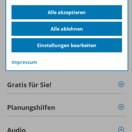
Alle akzeptieren
Alle ablehnen
Konzept
Einstellungen bearbeiten
Ergänzende Materialien
Impressum
Gratis für Sie!
Planungshilfen
Audio