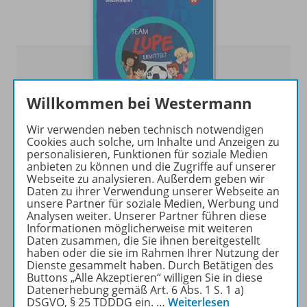
Willkommen bei Westermann
Wir verwenden neben technisch notwendigen
Cookies auch solche, um Inhalte und Anzeigen zu
personalisieren, Funktionen für soziale Medien
anbieten zu können und die Zugriffe auf unserer
TEAM LUPE ERMITTELT
Webseite zu analysieren. Außerdem geben wir
Daten zu ihrer Verwendung unserer Webseite an
TEAM LUPE ERMITTELT bietet
unsere Partner für soziale Medien, Werbung und
lehrwerksunabhängige Hefte zu allen
Analysen weiter. Unserer Partner führen diese
Lernbereichen des Deutschunterrichts. Die Hefte
Informationen möglicherweise mit weiteren
Daten zusammen, die Sie ihnen bereitgestellt
können im Unterricht und zu Hause als zusätzliches
haben oder die sie im Rahmen Ihrer Nutzung der
Übungsmaterial eingesetzt werden.
Dienste gesammelt haben. Durch Betätigen des
Buttons „Alle Akzeptieren“ willigen Sie in diese
Zur Übersicht
Datenerhebung gemäß Art. 6 Abs. 1 S. 1 a)
DSGVO, § 25 TDDDG ein.
…
Weiterlesen