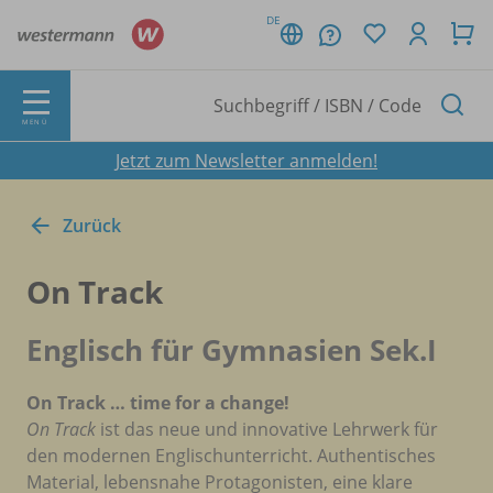
DE
MENÜ
Jetzt zum Newsletter anmelden!
Zurück
On Track
Englisch für Gymnasien Sek.I
On Track … time for a change!
On Track
ist das neue und innovative Lehrwerk für
den modernen Englischunterricht. Authentisches
Material, lebensnahe Protagonisten, eine klare