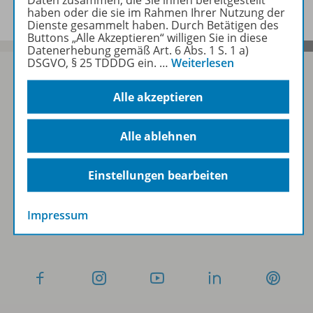
haben oder die sie im Rahmen Ihrer Nutzung der
Dienste gesammelt haben. Durch Betätigen des
Buttons „Alle Akzeptieren“ willigen Sie in diese
Datenerhebung gemäß Art. 6 Abs. 1 S. 1 a)
DSGVO, § 25 TDDDG ein.
…
Weiterlesen
Alle akzeptieren
Sofort profitieren
Alle ablehnen
Zum Newsletter anmelden
Einstellungen bearbeiten
Impressum
Folgen Sie uns auf Social Media