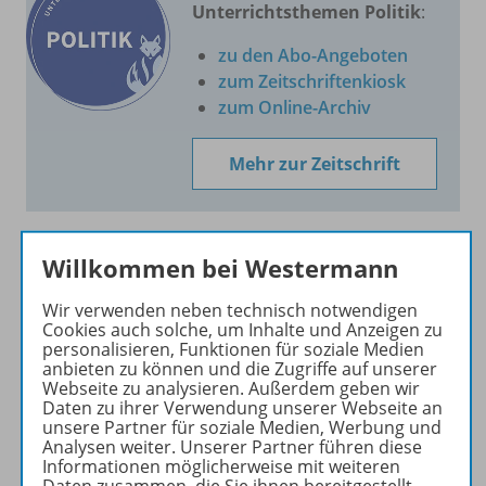
Unterrichtsthemen Politik
:
zu den Abo-Angeboten
zum Zeitschriftenkiosk
zum Online-Archiv
Mehr zur Zeitschrift
Willkommen bei Westermann
Hinweis für Lehrkräfte
Wir verwenden neben technisch notwendigen
Cookies auch solche, um Inhalte und Anzeigen zu
personalisieren, Funktionen für soziale Medien
anbieten zu können und die Zugriffe auf unserer
Produkte des Jahrgangs
Webseite zu analysieren. Außerdem geben wir
Daten zu ihrer Verwendung unserer Webseite an
unsere Partner für soziale Medien, Werbung und
Analysen weiter. Unserer Partner führen diese
Informationen möglicherweise mit weiteren
Benachrichtigungs-Service
Daten zusammen, die Sie ihnen bereitgestellt