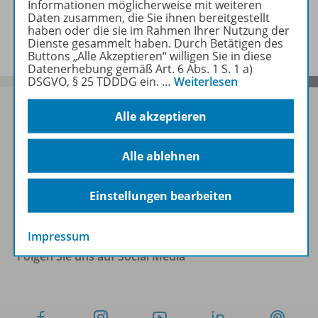
Informationen möglicherweise mit weiteren
Daten zusammen, die Sie ihnen bereitgestellt
Benachrichtigungs-Service
haben oder die sie im Rahmen Ihrer Nutzung der
Dienste gesammelt haben. Durch Betätigen des
Buttons „Alle Akzeptieren“ willigen Sie in diese
Datenerhebung gemäß Art. 6 Abs. 1 S. 1 a)
DSGVO, § 25 TDDDG ein.
…
Weiterlesen
Alle akzeptieren
Sofort profitieren
Alle ablehnen
Zum Newsletter anmelden
Einstellungen bearbeiten
Impressum
Folgen Sie uns auf Social Media