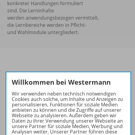
konkreter Handlungen formuliert
sind. Die Lerninhalte
werden anwendungsbezogen vermittelt,
die Lernbereiche werden in Pflicht-
und Wahlmodule untergliedert.
Informationen
Willkommen bei Westermann
Wir verwenden neben technisch notwendigen
Produkte der Reihe
Cookies auch solche, um Inhalte und Anzeigen zu
personalisieren, Funktionen für soziale Medien
anbieten zu können und die Zugriffe auf unserer
Webseite zu analysieren. Außerdem geben wir
Daten zu ihrer Verwendung unserer Webseite an
Konzept
unsere Partner für soziale Medien, Werbung und
Analysen weiter. Unserer Partner führen diese