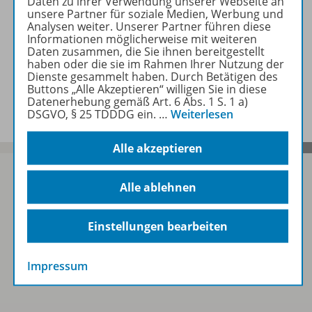
Daten zu ihrer Verwendung unserer Webseite an
unsere Partner für soziale Medien, Werbung und
Analysen weiter. Unserer Partner führen diese
Empfehlungen der Redaktion
Informationen möglicherweise mit weiteren
Daten zusammen, die Sie ihnen bereitgestellt
haben oder die sie im Rahmen Ihrer Nutzung der
Dienste gesammelt haben. Durch Betätigen des
Buttons „Alle Akzeptieren“ willigen Sie in diese
Benachrichtigungs-Service
Datenerhebung gemäß Art. 6 Abs. 1 S. 1 a)
DSGVO, § 25 TDDDG ein.
…
Weiterlesen
Alle akzeptieren
Alle ablehnen
Sofort profitieren
Einstellungen bearbeiten
Zum Newsletter anmelden
Impressum