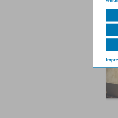
Weite
Empf
Impr