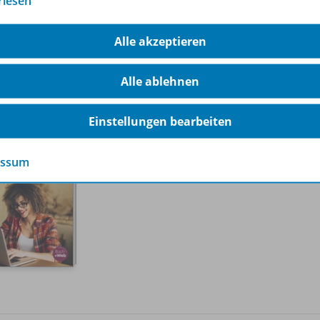
rlesen
Alle akzeptieren
ehlungen der Redaktion
Alle ablehnen
Einstellungen bearbeiten
Handlungsorientierte
Tabellenkalkulation
Excel 365
essum