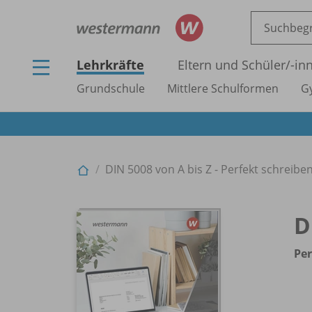
Lehrkräfte
Eltern und Schüler/
-in
Grundschule
Mittlere Schulformen
G
DIN 5008 von A bis Z - Perfekt schreib
D
Per