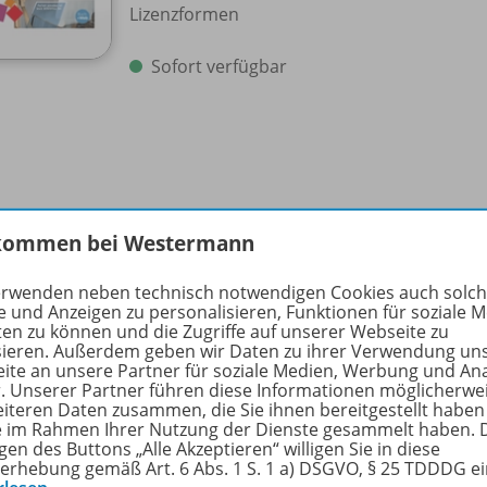
Lizenzformen
Sofort verfügbar
kommen bei Westermann
ept
erwenden neben technisch notwendigen Cookies auch solc
e und Anzeigen zu personalisieren, Funktionen für soziale 
ten zu können und die Zugriffe auf unserer Webseite zu
008 von A bis Z (2020)
sieren. Außerdem geben wir Daten zu ihrer Verwendung un
ite an unsere Partner für soziale Medien, Werbung und An
r. Unserer Partner führen diese Informationen möglicherwe
s komplette Regelwerk der DIN 5008: 2020 wird von A bis Z v
eiteren Daten zusammen, die Sie ihnen bereitgestellt haben
fangreiches Lern- und Nachschlagewerk
ie im Rahmen Ihrer Nutzung der Dienste gesammelt haben. 
gen des Buttons „Alle Akzeptieren“ willigen Sie in diese
alts-, Stichwort-, Abbildungs- und Tabellenverzeichnis erle
erhebung gemäß Art. 6 Abs. 1 S. 1 a) DSGVO, § 25 TDDDG e
s BPW (BuchPlusWeb) enthält DIN-gerechte Word-Vorlagen