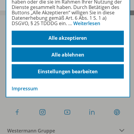
haben oder die sie im Rahmen Ihrer Nutzung der
Dienste gesammelt haben. Durch Betätigen des
Buttons „Alle Akzeptieren“ willigen Sie in diese
Datenerhebung gemäß Art. 6 Abs. 1 S. 1 a)
DSGVO, § 25 TDDDG ein.
…
Weiterlesen
Alle akzeptieren
Sofort profitieren
Alle ablehnen
Zum Newsletter anmelden
Einstellungen bearbeiten
Folgen Sie uns auf Social Media
Impressum
Westermann Gruppe