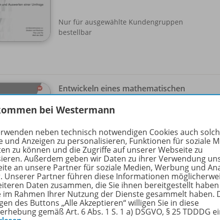
Nur für ausgewählte Kundengruppen
bestellbar
Entwickeln eines mathematischen
Spiels
WEB-
kommen bei Westermann
Kopiervorlagen als Download
erwenden neben technisch notwendigen Cookies auch solc
Sofort verfügbar
e und Anzeigen zu personalisieren, Funktionen für soziale 
ten zu können und die Zugriffe auf unserer Webseite zu
sieren. Außerdem geben wir Daten zu ihrer Verwendung un
ite an unsere Partner für soziale Medien, Werbung und An
Nur für ausgewählte Kundengruppen
r. Unserer Partner führen diese Informationen möglicherwe
bestellbar
eiteren Daten zusammen, die Sie ihnen bereitgestellt haben
ie im Rahmen Ihrer Nutzung der Dienste gesammelt haben. 
gen des Buttons „Alle Akzeptieren“ willigen Sie in diese
erhebung gemäß Art. 6 Abs. 1 S. 1 a) DSGVO, § 25 TDDDG e