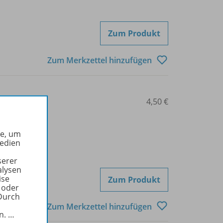
Zum Produkt
Zum Merkzettel hinzufügen
14-130005
4,50 €
he, um
Medien
serer
alysen
ise
Zum Produkt
 oder
Durch
Zum Merkzettel hinzufügen
in.
…