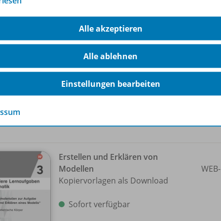
rlesen
Erstellen eines Lernplakats
Kopiervorlagen als Download
WEB-
Alle akzeptieren
Sofort verfügbar
Alle ablehnen
Einstellungen bearbeiten
Nur für ausgewählte Kundengruppen
bestellbar
essum
Erstellen und Erklären von
Modellen
WEB-
Kopiervorlagen als Download
Sofort verfügbar