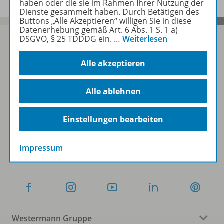
haben oder die sie im Rahmen Ihrer Nutzung der
Dienste gesammelt haben. Durch Betätigen des
Buttons „Alle Akzeptieren“ willigen Sie in diese
Datenerhebung gemäß Art. 6 Abs. 1 S. 1 a)
DSGVO, § 25 TDDDG ein.
…
Weiterlesen
Alle akzeptieren
Sofort profitieren
Alle ablehnen
Zum Newsletter anmelden
Einstellungen bearbeiten
Folgen Sie uns auf Social Media
Impressum
Westermann Gruppe