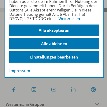
haben oder die sie im Rahmen Ihrer Nutzung der
Dienste gesammelt haben. Durch Betätigen des
Buttons „Alle Akzeptieren“ willigen Sie in diese
Datenerhebung gemäß Art. 6 Abs. 1 S. 1 a)
DSGVO, § 25 TDDDG ein.
…
Weiterlesen
Alle akzeptieren
Sofort profitieren
Alle ablehnen
Zum Newsletter anmelden
Einstellungen bearbeiten
Folgen Sie uns auf Social Media
Impressum
Westermann Gruppe